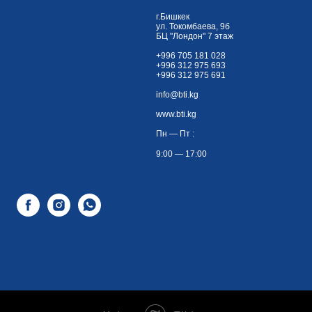
г.Бишкек
ул. Токомбаева, 9б
БЦ "Лондон" 7 этаж
+996 705 181 028
+996 312 975 693
+996 312 975 691
info@bti.kg
www.bti.kg
Пн — Пт :
9:00 — 17:00