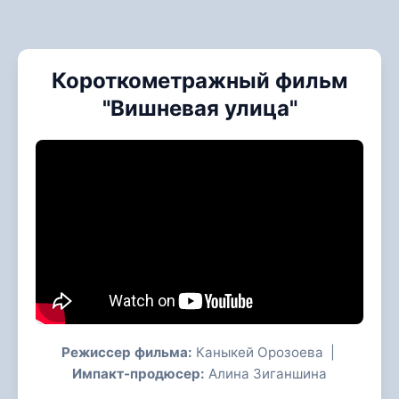
Короткометражный фильм
"Вишневая улица"
Режиссер фильма:
Каныкей Орозоева |
Импакт-продюсер:
Алина Зиганшина